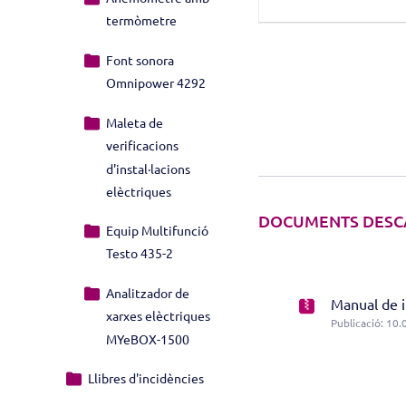
termòmetre
Font sonora
Omnipower 4292
Maleta de
verificacions
d'instal·lacions
elèctriques
DOCUMENTS DESC
Equip Multifunció
Testo 435-2
Analitzador de
Manual de i
xarxes elèctriques
Publicació: 10.
MYeBOX-1500
Llibres d'incidències