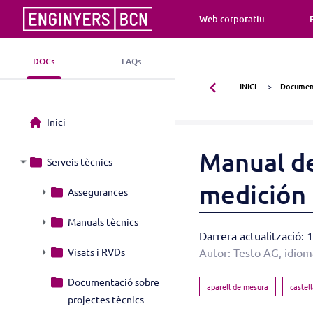
Web corporatiu
DOCs
FAQs
INICI
Document
Inici
Manual de
Serveis tècnics
medición 
Assegurances
Manuals tècnics
Darrera actualització:
Autor: Testo AG, idiom
Visats i RVDs
Documentació sobre
aparell de mesura
castel
projectes tècnics