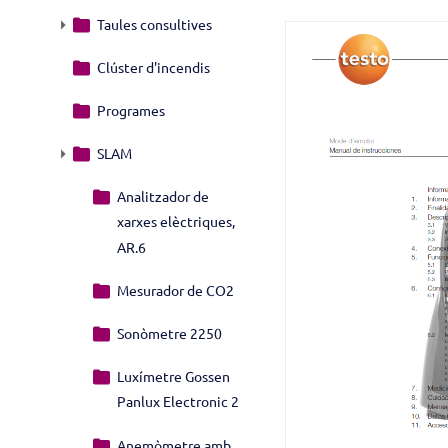
Taules consultives
Clúster d'incendis
Programes
SLAM
Analitzador de
xarxes elèctriques,
AR.6
Mesurador de CO2
Sonòmetre 2250
Luxímetre Gossen
Panlux Electronic 2
Anemòmetre amb