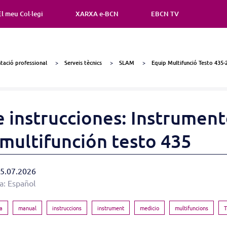
El meu Col·legi
XARXA e-BCN
EBCN TV
ació professional
Serveis tècnics
SLAM
Equip Multifunció Testo 435-
 instrucciones: Instrument
multifunción testo 435
 15.07.2026
a: Español
la
manual
instruccions
instrument
medicio
multifuncions
T