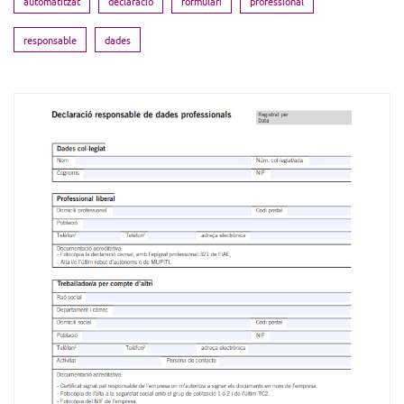
automatitzat
declaracio
formulari
professional
responsable
dades