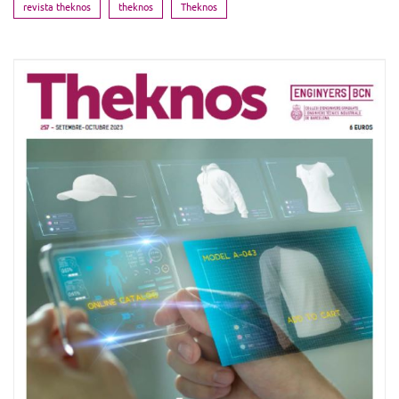
revista theknos
theknos
Theknos