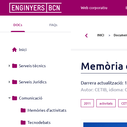
Web corporatiu
DOCs
FAQs
INICI
Document
Inici
Memòria d
Serveis tècnics
Serveis Jurídics
Darrera actualització:
Autor: CETIB, idioma: 
Comunicació
2011
activitats
CET
Memòries d'activitats
Tecnodebats