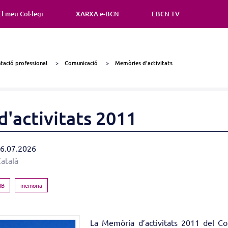
El meu Col·legi
XARXA e-BCN
EBCN TV
ació professional
Comunicació
Memòries d'activitats
'activitats 2011
 16.07.2026
Català
IB
memoria
La Memòria d’activitats 2011 del Co