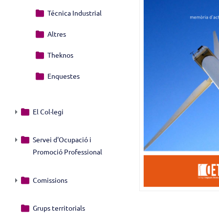
Técnica Industrial
Altres
Theknos
Enquestes
El Col·legi
Servei d'Ocupació i
Promoció Professional
Comissions
Grups territorials