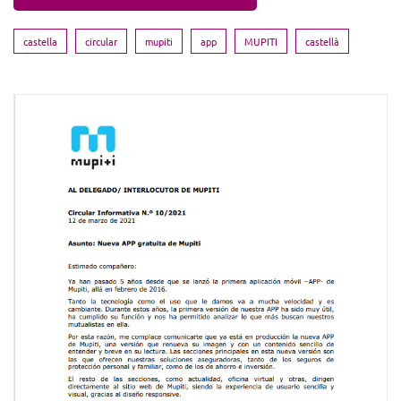
castella
circular
mupiti
app
MUPITI
castellà