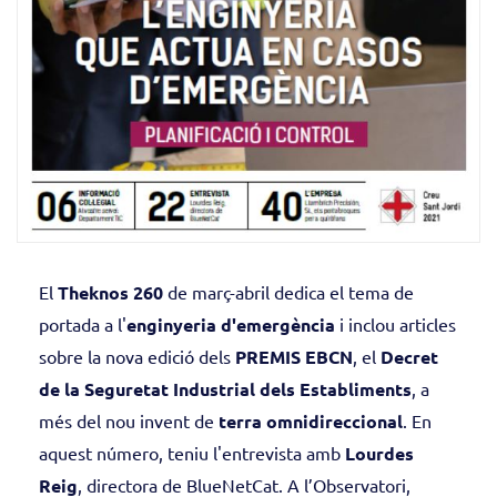
El
Theknos 260
de març-abril dedica el tema de
portada a l'
enginyeria d'emergència
i inclou articles
sobre la nova edició dels
PREMIS EBCN
, el
Decret
de la Seguretat Industrial dels Establiments
, a
més del nou invent de
terra omnidireccional
. En
aquest número, teniu l'entrevista amb
Lourdes
Reig
, directora de BlueNetCat. A l’Observatori,