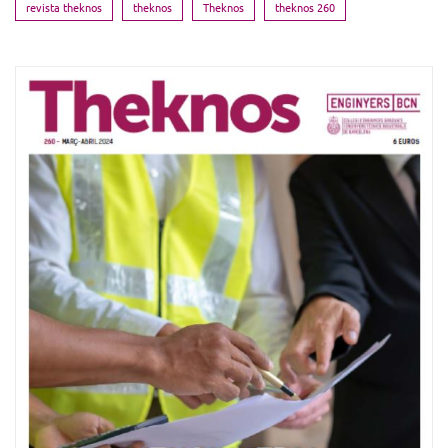
revista theknos
theknos
Theknos
theknos 260