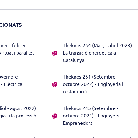
CIONATS
ner - febrer
Theknos 254 (Març - abril 2023) -
rtual i paral·lel
La transició energètica a
Catalunya
ovembre -
Theknos 251 (Setembre -
 Elèctrica i
octubre 2022) - Enginyeria i
restauració
iol - agost 2022)
Theknos 245 (Setembre -
giat i la professió
octubre 2021) - Enginyers
Emprenedors