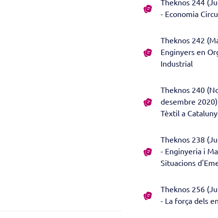
Theknos 244 (Jul
- Economia Circu
Theknos 242 (Mar
Enginyers en Or
Industrial
Theknos 240 (N
desembre 2020) 
Tèxtil a Catalun
Theknos 238 (Jul
- Enginyeria i Ma
Situacions d'Em
Theknos 256 (Jul
- La força dels e