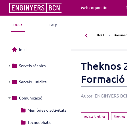
Web corporatiu
DOCs
FAQs
INICI
Document
Inici
Theknos 2
Serveis tècnics
Formació C
Serveis Jurídics
Autor: ENGINYERS BCN,
Comunicació
Memòries d'activitats
revista theknos
theknos
Tecnodebats