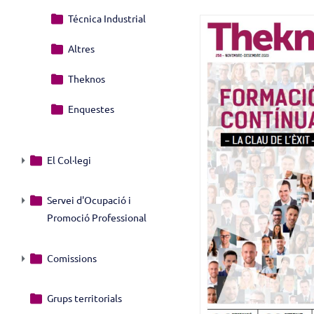
Técnica Industrial
Altres
Theknos
Enquestes
El Col·legi
Servei d'Ocupació i
Promoció Professional
Comissions
Grups territorials