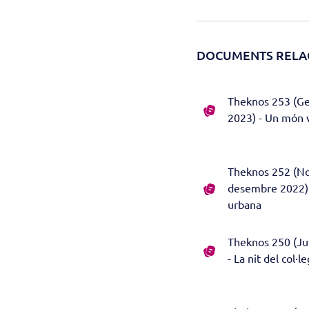
DOCUMENTS RELA
Theknos 253 (Ge
2023) - Un món vi
Theknos 252 (N
desembre 2022) -
urbana
Theknos 250 (Jul
- La nit del col·le