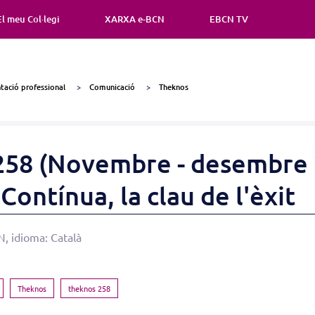
El meu Col·legi
XARXA e-BCN
EBCN TV
ació professional
Comunicació
Theknos
58 (Novembre - desembre 
ontínua, la clau de l'èxit
 idioma: Català
Theknos
theknos 258