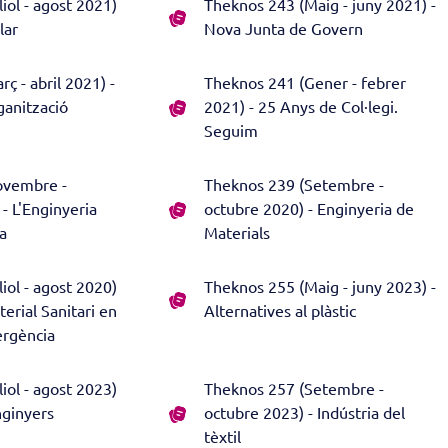
iol - agost 2021)
Theknos 243 (Maig - juny 2021) -
lar
Nova Junta de Govern
ç - abril 2021) -
Theknos 241 (Gener - febrer
ganització
2021) - 25 Anys de Col·legi.
Seguim
ovembre -
Theknos 239 (Setembre -
- L'Enginyeria
octubre 2020) - Enginyeria de
ya
Materials
iol - agost 2020)
Theknos 255 (Maig - juny 2023) -
terial Sanitari en
Alternatives al plàstic
ergència
iol - agost 2023)
Theknos 257 (Setembre -
nginyers
octubre 2023) - Indústria del
tèxtil