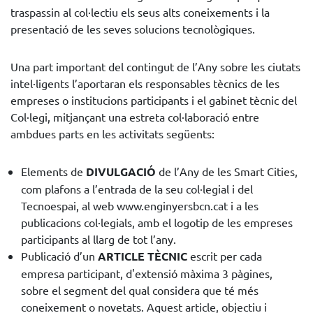
traspassin al col·lectiu els seus alts coneixements i la
presentació de les seves solucions tecnològiques.
Una part important del contingut de l’Any sobre les ciutats
intel·ligents l’aportaran els responsables tècnics de les
empreses o institucions participants i el gabinet tècnic del
Col·legi, mitjançant una estreta col·laboració entre
ambdues parts en les activitats següents:
Elements de
DIVULGACIÓ
de l’Any de les Smart Cities,
com plafons a l’entrada de la seu col·legial i del
Tecnoespai, al web www.enginyersbcn.cat i a les
publicacions col·legials, amb el logotip de les empreses
participants al llarg de tot l’any.
Publicació d’un
ARTICLE TÈCNIC
escrit per cada
empresa participant, d'extensió màxima 3 pàgines,
sobre el segment del qual considera que té més
coneixement o novetats. Aquest article, objectiu i