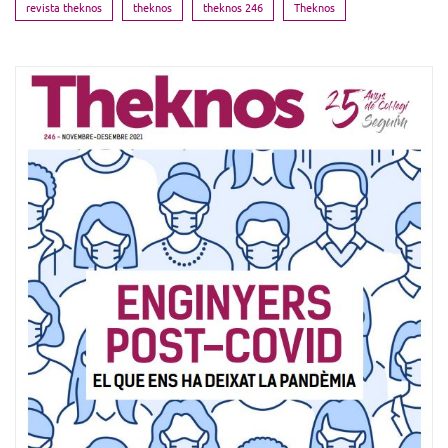
revista theknos
theknos
theknos 246
Theknos