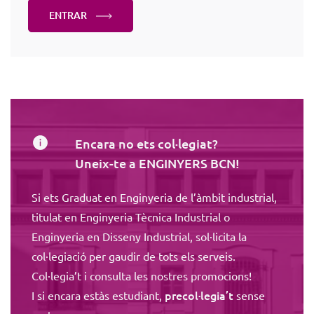
ENTRAR
Encara no ets col·legiat?
Uneix-te a ENGINYERS BCN!
Si ets Graduat en Enginyeria de l’àmbit industrial,
titulat en Enginyeria Tècnica Industrial o
Enginyeria en Disseny Industrial, sol·licita la
col·legiació per gaudir de tots els serveis.
Col·legia’t i consulta les nostres promocions!
precol·legia’t
I si encara estàs estudiant,
sense