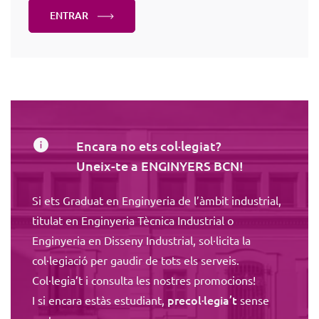
ENTRAR
Encara no ets col·legiat?
Uneix-te a ENGINYERS BCN!
Si ets Graduat en Enginyeria de l’àmbit industrial,
titulat en Enginyeria Tècnica Industrial o
Enginyeria en Disseny Industrial, sol·licita la
col·legiació per gaudir de tots els serveis.
Col·legia’t i consulta les nostres promocions!
precol·legia’t
I si encara estàs estudiant,
sense