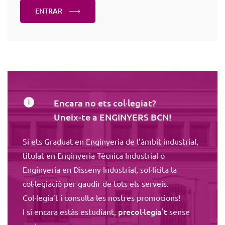
ENTRAR
Encara no ets col·legiat?
Uneix-te a ENGINYERS BCN!
Si ets Graduat en Enginyeria de l’àmbit industrial,
titulat en Enginyeria Tècnica Industrial o
Enginyeria en Disseny Industrial, sol·licita la
col·legiació per gaudir de tots els serveis.
Col·legia’t i consulta les nostres promocions!
precol·legia’t
I si encara estàs estudiant,
sense