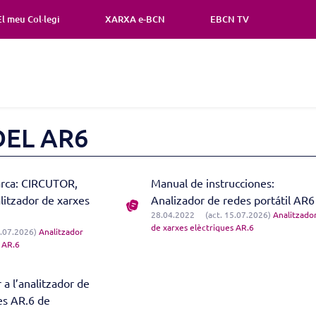
El meu Col·legi
XARXA e-BCN
EBCN TV
DEL AR6
arca: CIRCUTOR,
Manual de instrucciones:
litzador de xarxes
Analizador de redes portátil AR6
28.04.2022
(act. 15.07.2026)
Analitzado
de xarxes elèctriques AR.6
6.07.2026)
Analitzador
 AR.6
a l’analitzador de
es AR.6 de