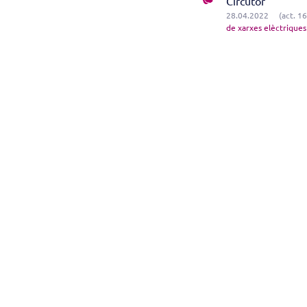
Circutor
28.04.2022
(act. 1
de xarxes elèctriques