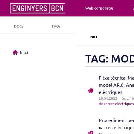
Web corporatiu
DOCs
FAQs
INICI
Inici
TAG: MO
Fitxa tècnica: M
model AR.6. Ana
elèctriques
28.04.2022
(act. 1
de xarxes elèctriques
Procediment per 
xarxes elèctriqu