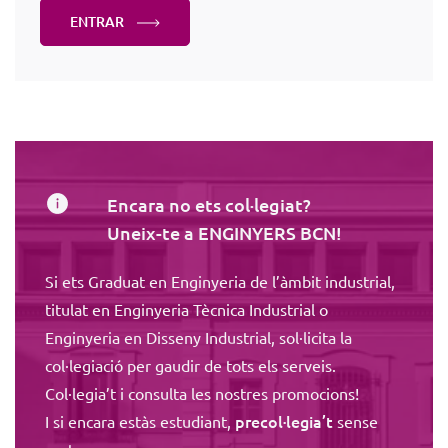
ENTRAR
Encara no ets col·legiat?
Uneix-te a ENGINYERS BCN!
Si ets Graduat en Enginyeria de l’àmbit industrial,
titulat en Enginyeria Tècnica Industrial o
Enginyeria en Disseny Industrial, sol·licita la
col·legiació per gaudir de tots els serveis.
Col·legia’t i consulta les nostres promocions!
precol·legia’t
I si encara estàs estudiant,
sense