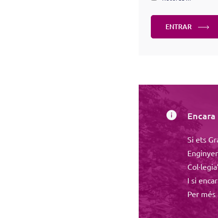
ENTRAR
Encara 
Si ets Gr
Enginyeri
Col·legia
I si enca
Per més 