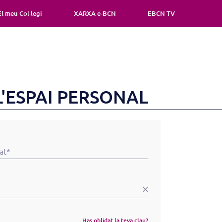
El meu Col·legi
XARXA e-BCN
EBCN TV
L'ESPAI PERSONAL
Has oblidat la teva clau?