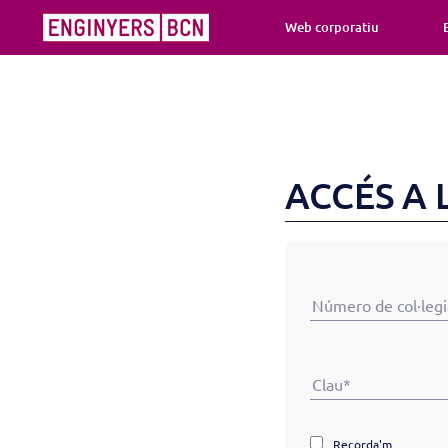
Web corporatiu
ACCÉS A 
Recorda'm