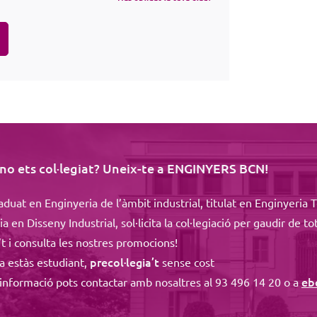
no ets col·legiat? Uneix-te a ENGINYERS BCN!
aduat en Enginyeria de l’àmbit industrial, titulat en Enginyeria T
a en Disseny Industrial, sol·licita la col·legiació per gaudir de tot
’t i consulta les nostres promocions!
precol·legia’t
ra estàs estudiant,
sense cost
eb
informació pots contactar amb nosaltres al 93 496 14 20 o a