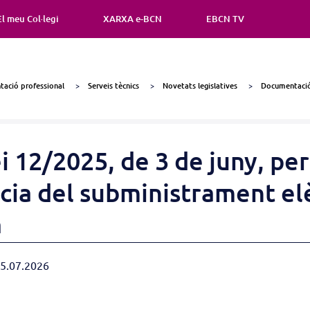
El meu Col·legi
XARXA e-BCN
EBCN TV
ació professional
Serveis tècnics
Novetats legislatives
Documentació
ei 12/2025, de 3 de juny, p
ncia del subministrament elè
a
 15.07.2026