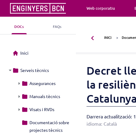
Web corporatiu
DOCs
FAQs
INICI
Document
Inici
Decret ll
Serveis tècnics
la resiliè
Assegurances
Cataluny
Manuals tècnics
Visats i RVDs
Darrera actualització:
Documentació sobre
idioma: Català
projectes tècnics