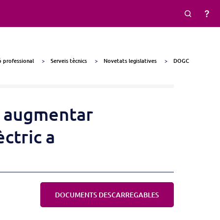
 professional
Serveis tècnics
Novetats legislatives
DOGC
er augmentar
ctric a
DOCUMENTS DESCARREGABLES