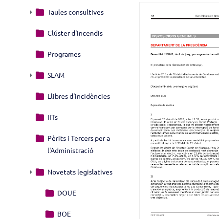
Taules consultives
Clúster d'incendis
Programes
SLAM
Llibres d'incidències
IITs
Pèrits i Tercers per a
l'Administració
Novetats legislatives
DOUE
BOE