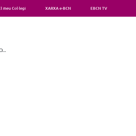
El meu Col·legi
XARXA e-BCN
EBCN TV
...